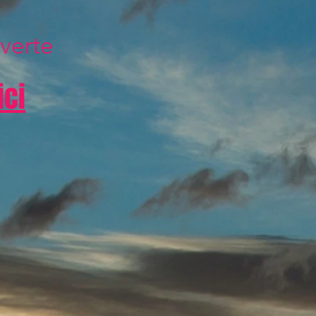
verte
ici