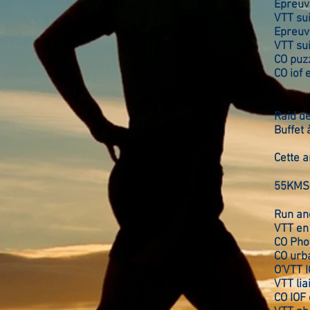
Epreuv
VTT sui
Epreuv
VTT sui
CO puz
CO iof 
Raid d
Buffet 
Cette a
55KMS p
Run an
VTT en 
CO Pho
CO urb
O'VTT 
VTT li
CO IOF