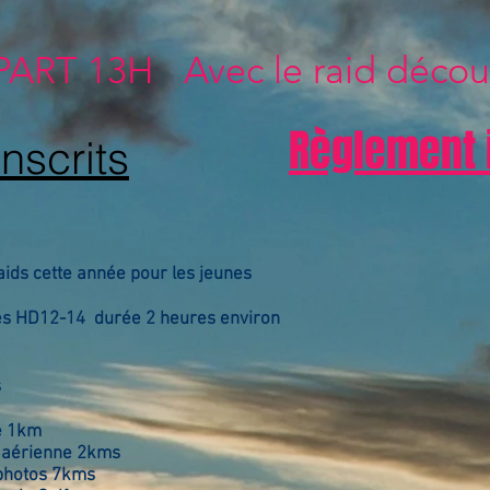
PART 13H Avec le raid décou
Règlement 
inscrits
ids cette année pour les jeunes
es HD12-14 durée 2 heures environ
s
de 1km
 aérienne 2kms
photos 7kms