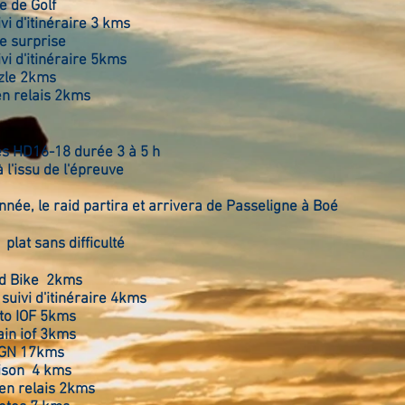
e de Golf
vi d'itinéraire 3 kms
e surprise
vi d'itinéraire 5kms
zle 2kms
en relais 2kms
es HD16-18 durée 3 à 5 h
à l'issu de l'épreuve
nnée, le raid partira et arrivera de Passeligne à Boé
lat sans difficulté
d Bike 2kms
suivi d'itinéraire 4kms
to IOF 5kms
ain iof 3kms
IGN 17kms
aison 4 kms
 en relais 2kms