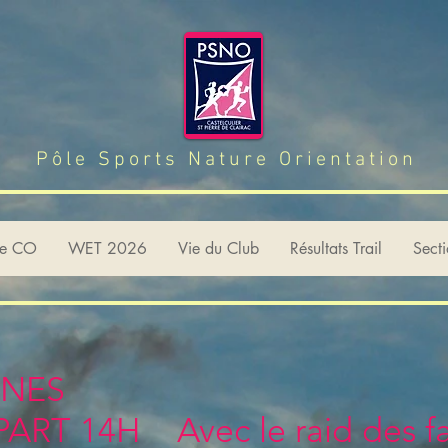
Pôle Sports Nature Orientation
de CO
WET 2026
Vie du Club
Résultats Trail
Sect
JEUNES
ART 14H Avec le raid des fa