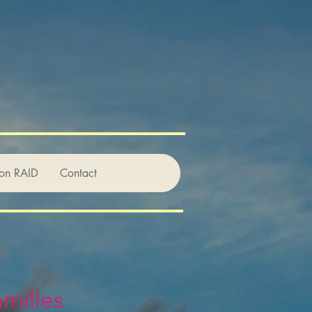
ion RAID
Contact
milles