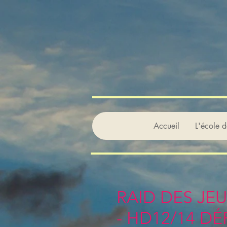
Accueil
L'école 
RAID DES 
- HD12/14 DÉP