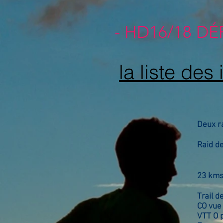
- HD16/18 DÉ
la liste des 
Deux ra
Raid d
23 km
Trail 
CO vue
VTT O 